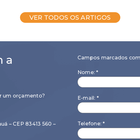
VER TODOS OS ARTIGOS
m a
Campos marcados com *
Nome: *
tar um orçamento?
E-mail: *
Telefone: *
auá – CEP 83413 560 –