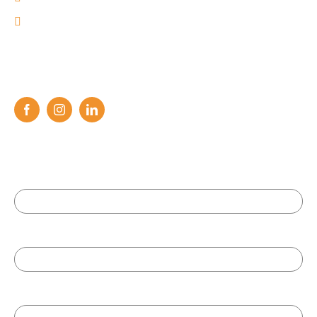
(41) 3055-6384
SIGA-NOS
Campos marcados com * são obrigatórios
Nome: *
E-mail: *
Telefone: *