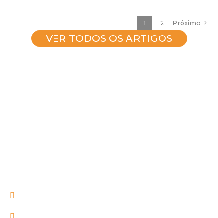
1
2
Próximo
VER TODOS OS ARTIGOS
Entre em contato com
a
ALCAPRINT
Possui alguma dúvida ou gostaria de solicitar
um orçamento?
Entre em contato conosco!
Rua Amália Strapasson de Souza, 777 – Mauá
– CEP 83413 560 – Colombo/PR
contato@alcaprint.com.br